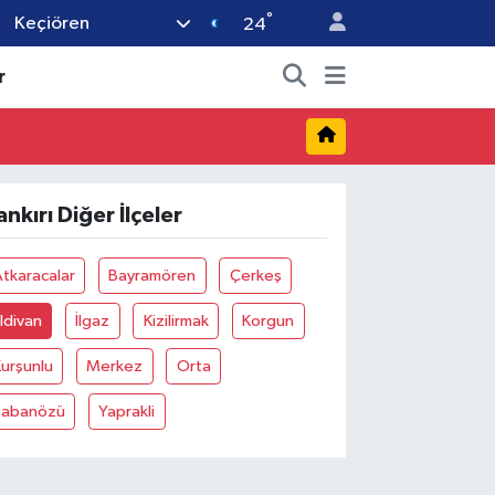
°
Keçiören
24
r
ankırı Diğer İlçeler
tkaracalar
Bayramören
Çerkeş
ldivan
İlgaz
Kizilirmak
Korgun
urşunlu
Merkez
Orta
Şabanözü
Yaprakli