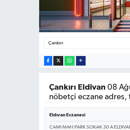
Güvenlik
Kültür-Sanat
Magazin
Özel Haber
Resmi İlan
Sağlık
Çankırı
Eldivan
08 Ağ
nöbetçi eczane adres, 
Siyaset
Spor
Eldıvan Eczanesi
CAMI MAH.PARK SOKAK 30 A ELDIVA
Teknoloji