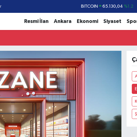
r
BITCOIN
65.130,04
%1.2
DOLAR
47,7436
%0.18
Resmi İlan
Ankara
Ekonomi
Siyaset
Spo
EURO
55,2510
%0.32
STERLİN
64,4811
%0.38
GRAM ALTIN
6648.99
%2.59
Ç
BİST100
13.773
%-19
A
E
K