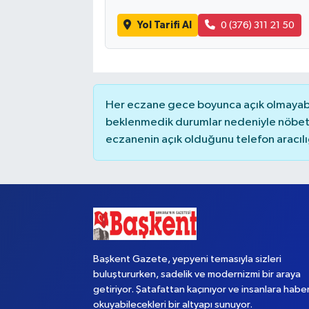
Yol Tarifi Al
0 (376) 311 21 50
Yaşam
Her eczane gece boyunca açık olmayabili
beklenmedik durumlar nedeniyle nöbete
eczanenin açık olduğunu telefon aracılığıy
Başkent Gazete, yepyeni temasıyla sizleri
buluştururken, sadelik ve modernizmi bir araya
getiriyor. Şatafattan kaçınıyor ve insanlara habe
okuyabilecekleri bir altyapı sunuyor.