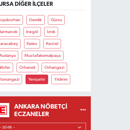
URSA DIĞER İLÇELER
Büyükorhan
Gemlik
Gürsu
Harmancık
İnegöl
İznik
Karacabey
Keles
Kestel
Mudanya
Mustafakemalpaşa
ilüfer
Orhaneli
Orhangazi
Osmangazi
Yenişehir
Yıldırım
ANKARA NÖBETÇI
ECZANELER