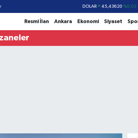
r
DOLAR
45,43620
%0.02
EURO
53,38690
%0.19
Resmi İlan
Ankara
Ekonomi
Siyaset
Spo
STERLİN
61,60380
%0.18
czaneler
G.ALTIN
6862,09000
%0.19
BİST100
14.598,00
%0
BITCOIN
79.591,74
%-1.82