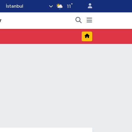
°
İstanbul
11
r