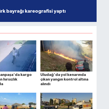
rk bayrağı kareografisi yaptı
anpaşa'da kargo
Uludağ'da yol kenarında
 hırsızlık
çıkan yangın kontrol altına
da
alındı