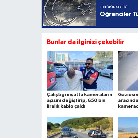
EDITÖRÜN SEÇTIĞI
Öğrenciler Tü
Bunlar da ilginizi çekebilir
Çalıştığı inşatta kameraların
Gaziosm
açısını değiştirip, 650 bin
aracından
liralık kablo çaldı
kamera