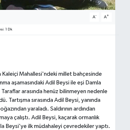
-
+
A
A
i: 1 Dk
 Kaleiçi Mahallesi'ndeki millet bahçesinde
ma aşamasındaki Adil Beysi ile eşi Damla
. Taraflar arasında henüz bilinmeyen nedenle
ü. Tartışma sırasında Adil Beysi, yanında
boğazından yaraladı. Saldırının ardından
aya çalıştı. Adil Beysi, kaçarak ormanlık
la Beysi'ye ilk müdahaleyi çevredekiler yaptı.