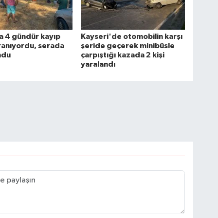
a 4 gündür kayıp
Kayseri'de otomobilin karşı
ranıyordu, serada
şeride geçerek minibüsle
ndu
çarpıştığı kazada 2 kişi
yaralandı