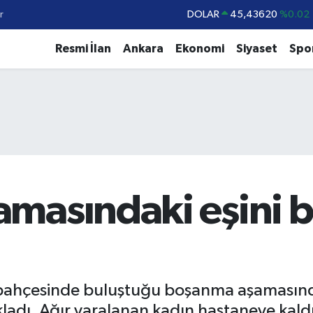
r
DOLAR
45,43620
%0.02
EURO
53,38690
%0.19
Resmi İlan
Ankara
Ekonomi
Siyaset
Spo
STERLİN
61,60380
%0.18
G.ALTIN
6862,09000
%0.19
BİST100
14.598,00
%0
BITCOIN
79.591,74
%-1.82
masındaki eşini 
t bahçesinde buluştuğu boşanma aşamasında
adı. Ağır yaralanan kadın hastaneye kaldır