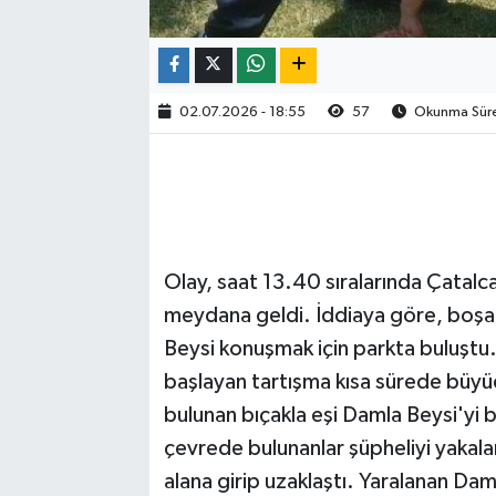
02.07.2026 - 18:55
57
Okunma Süres
Olay, saat 13.40 sıralarında Çatalca
meydana geldi. İddiaya göre, boşan
Beysi konuşmak için parkta buluştu
başlayan tartışma kısa sürede büyüd
bulunan bıçakla eşi Damla Beysi'yi 
çevrede bulunanlar şüpheliyi yakalam
alana girip uzaklaştı. Yaralanan Dam