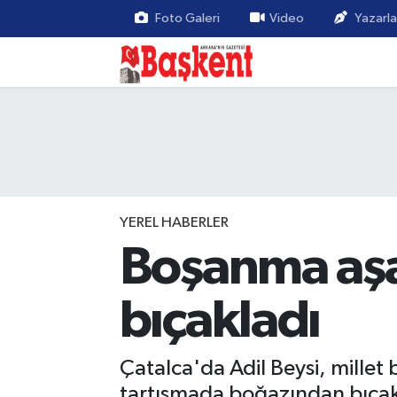
Foto Galeri
Video
Yazarla
YEREL HABERLER
Boşanma aşa
bıçakladı
Çatalca'da Adil Beysi, mille
tartışmada boğazından bıçakl