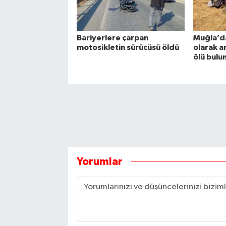
Bariyerlere çarpan
Muğla’d
motosikletin sürücüsü öldü
olarak a
ölü bulu
Yorumlar