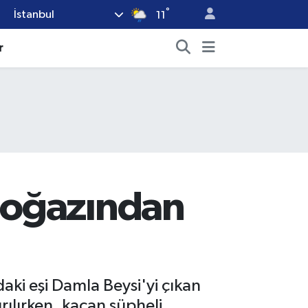
°
İstanbul
11
r
boğazından
ki eşi Damla Beysi'yi çıkan
ılırken, kaçan şüpheli