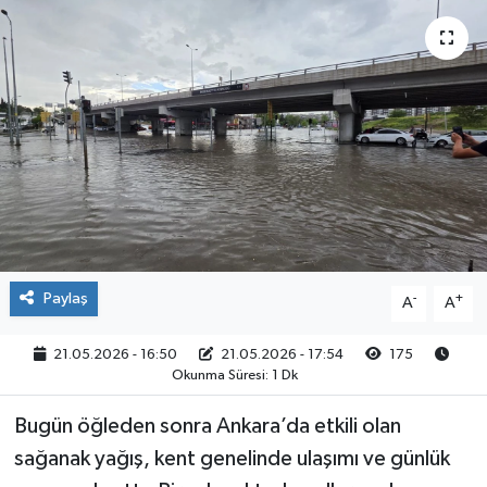
Paylaş
-
+
A
A
21.05.2026 - 16:50
21.05.2026 - 17:54
175
Okunma Süresi: 1 Dk
Bugün öğleden sonra Ankara’da etkili olan
sağanak yağış, kent genelinde ulaşımı ve günlük