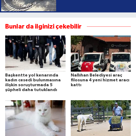
Bunlar da ilginizi çekebilir
Başkentte yol kenarında
Nallıhan Belediyesi araç
kadın cesedi bulunmasına
filosuna 4 yeni hizmet aracı
ilişkin soruşturmada 5
kattı
şüpheli daha tutuklandı