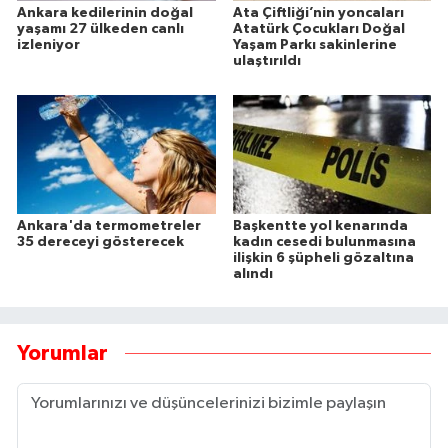
Ankara kedilerinin doğal
Ata Çiftliği’nin yoncaları
yaşamı 27 ülkeden canlı
Atatürk Çocukları Doğal
izleniyor
Yaşam Parkı sakinlerine
ulaştırıldı
Ankara'da termometreler
Başkentte yol kenarında
35 dereceyi gösterecek
kadın cesedi bulunmasına
ilişkin 6 şüpheli gözaltına
alındı
Yorumlar