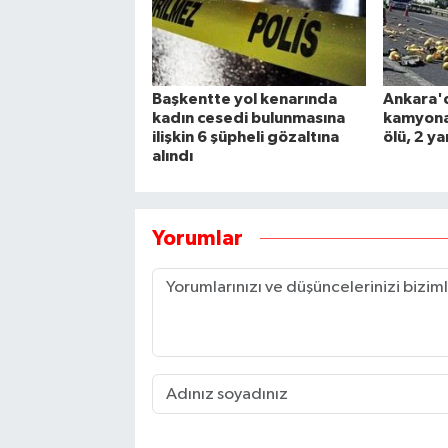
Başkentte yol kenarında
Ankara'
kadın cesedi bulunmasına
kamyona 
ilişkin 6 şüpheli gözaltına
ölü, 2 ya
alındı
Yorumlar