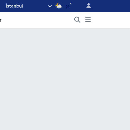
°
İstanbul
11
r