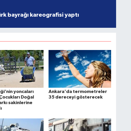
rk bayrağı kareografisi yaptı
iği’nin yoncaları
Ankara'da termometreler
Çocukları Doğal
35 dereceyi gösterecek
rkı sakinlerine
ı