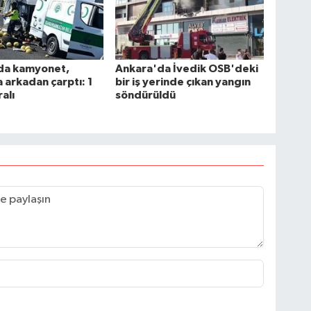
da kamyonet,
Ankara'da İvedik OSB'deki
arkadan çarptı: 1
bir iş yerinde çıkan yangın
ralı
söndürüldü