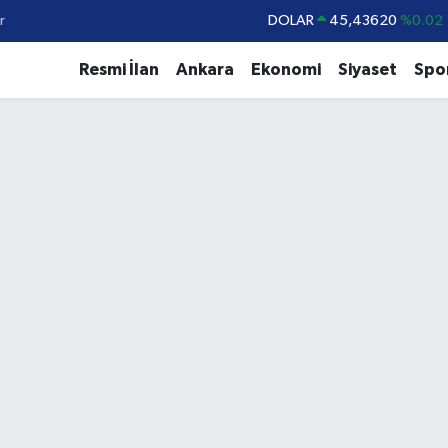
r
DOLAR
45,43620
%0.02
EURO
53,38690
%0.19
Resmi İlan
Ankara
Ekonomi
Siyaset
Spo
STERLİN
61,60380
%0.18
G.ALTIN
6862,09000
%0.19
BİST100
14.598,00
%0
BITCOIN
79.591,74
%-1.82