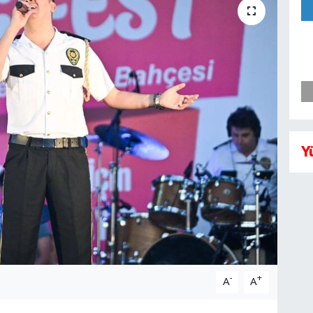
Y
-
+
A
A