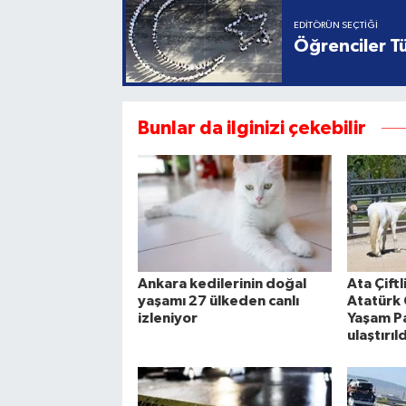
EDITÖRÜN SEÇTIĞI
Öğrenciler Tü
Bunlar da ilginizi çekebilir
Ankara kedilerinin doğal
Ata Çiftl
yaşamı 27 ülkeden canlı
Atatürk 
izleniyor
Yaşam Pa
ulaştırıld