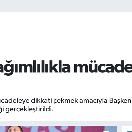
ğımlılıkla mücadel
cadeleye dikkati çekmek amacıyla Başkent
 gerçekleştirildi.