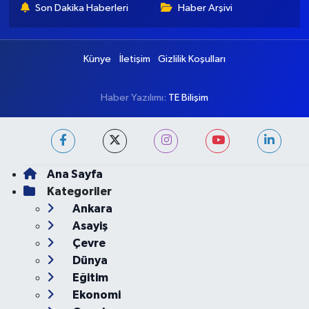
Ankara Namaz Vakitleri
Ankara Trafik Yoğunluk
Haritası
Puan Durumu ve Fikstür
Tüm Manşetler
Son Dakika Haberleri
Haber Arşivi
Künye
İletişim
Gizlilik Koşulları
Haber Yazılımı:
TE Bilişim
Ana Sayfa
Kategoriler
Ankara
Asayiş
Çevre