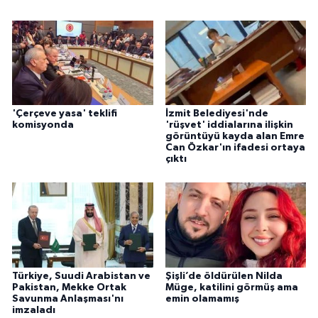
'Çerçeve yasa' teklifi
İzmit Belediyesi'nde
komisyonda
'rüşvet' iddialarına ilişkin
görüntüyü kayda alan Emre
Can Özkar'ın ifadesi ortaya
çıktı
Türkiye, Suudi Arabistan ve
Şişli’de öldürülen Nilda
Pakistan, Mekke Ortak
Müge, katilini görmüş ama
Savunma Anlaşması'nı
emin olamamış
imzaladı