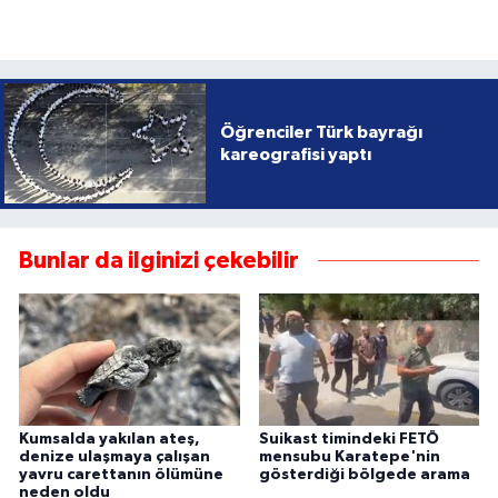
Öğrenciler Türk bayrağı
kareografisi yaptı
Bunlar da ilginizi çekebilir
Kumsalda yakılan ateş,
Suikast timindeki FETÖ
denize ulaşmaya çalışan
mensubu Karatepe'nin
yavru carettanın ölümüne
gösterdiği bölgede arama
neden oldu