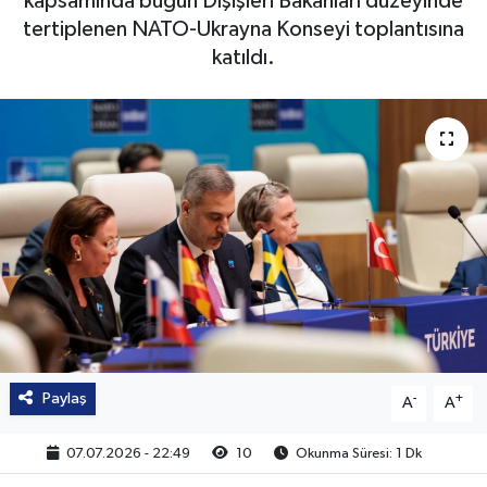
kapsamında bugün Dışişleri Bakanları düzeyinde
tertiplenen NATO-Ukrayna Konseyi toplantısına
katıldı.
Paylaş
-
+
A
A
07.07.2026 - 22:49
10
Okunma Süresi: 1 Dk