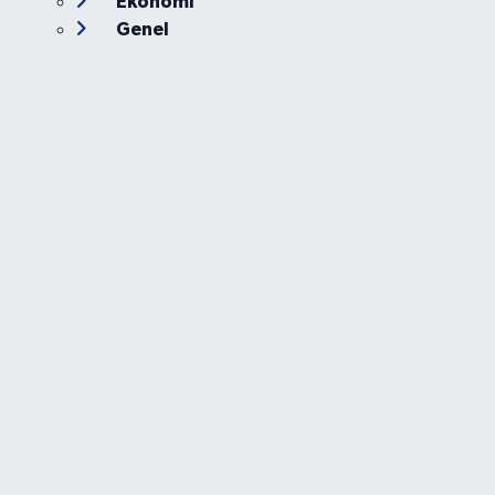
Ekonomi
Genel
Gündem
Güvenlik
Kültür-Sanat
Magazin
Özel Haber
Resmi İlan
Sağlık
Siyaset
Spor
Teknoloji
Yaşam
Foto Galeri
Video
Yazarlar
Röportaj
Biyografi