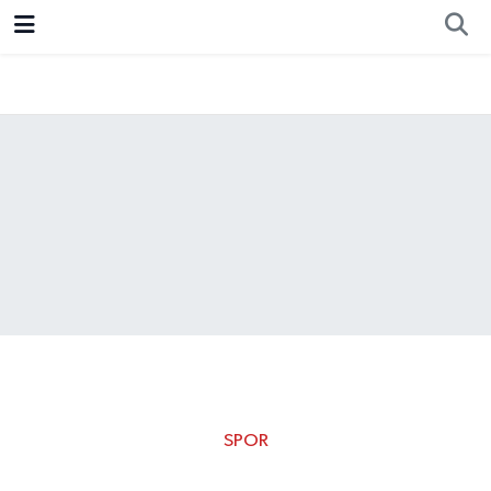
Resmi İlan
Ankara
Ekonomi
Siyaset
Spor
SPOR
Aykut Kocaman: Bu