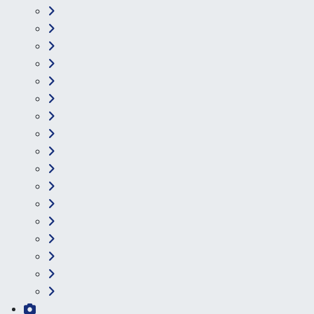
Ana Sayfa
Kategoriler
Ankara
Asayiş
Çevre
Dünya
Eğitim
Ekonomi
Genel
Gündem
Güvenlik
Kültür-Sanat
Magazin
Özel Haber
Resmi İlan
Sağlık