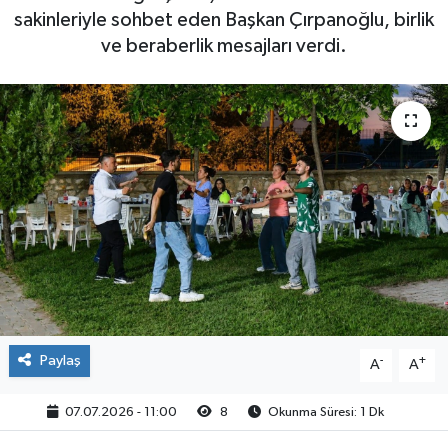
sakinleriyle sohbet eden Başkan Çırpanoğlu, birlik
ve beraberlik mesajları verdi.
Paylaş
-
+
A
A
07.07.2026 - 11:00
8
Okunma Süresi: 1 Dk