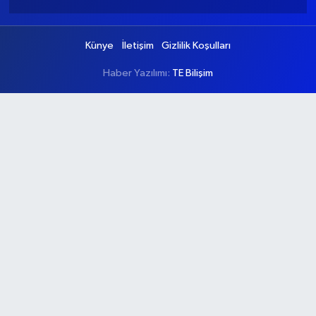
Künye
İletişim
Gizlilik Koşulları
Haber Yazılımı:
TE Bilişim
Ana Sayfa
Kategoriler
Ankara
Asayiş
Çevre
Dünya
Eğitim
Ekonomi
Genel
Gündem