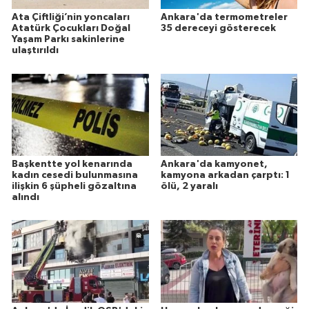
Ata Çiftliği’nin yoncaları
Ankara'da termometreler
Atatürk Çocukları Doğal
35 dereceyi gösterecek
Yaşam Parkı sakinlerine
ulaştırıldı
Başkentte yol kenarında
Ankara'da kamyonet,
kadın cesedi bulunmasına
kamyona arkadan çarptı: 1
ilişkin 6 şüpheli gözaltına
ölü, 2 yaralı
alındı