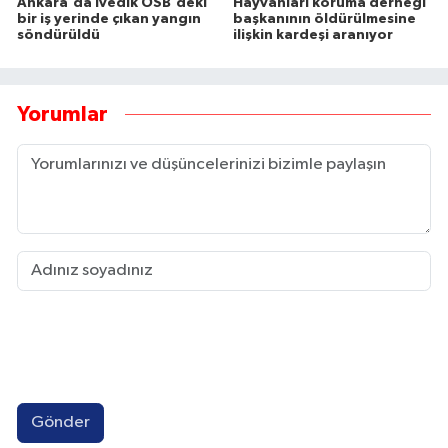
Ankara'da İvedik OSB'deki
Hayvanları koruma derneği
bir iş yerinde çıkan yangın
başkanının öldürülmesine
söndürüldü
ilişkin kardeşi aranıyor
Yorumlar
Gönder