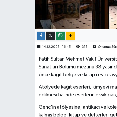
14.12.2023 - 16:45
315
Okunma Süre
Fatih Sultan Mehmet Vakıf Üniversit
Sanatları Bölümü mezunu 38 yaşındaki
önce kağıt belge ve kitap restorasy
Atölyede kağıt eserleri, kimyevi ma
edilmesi halinde eserlerin eksik par
Genç'in atölyesine, antikacı ve kole
kalmış belge, kitap ve defterleri g