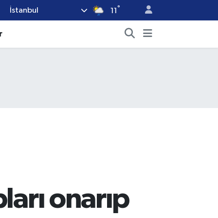
°
İstanbul
11
r
ları onarıp