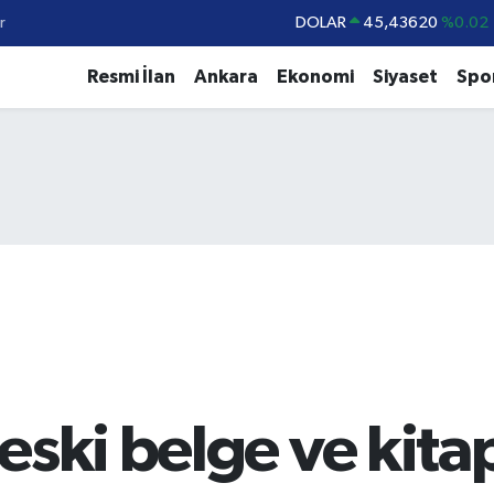
r
EURO
53,38690
%0.19
STERLİN
61,60380
%0.18
Resmi İlan
Ankara
Ekonomi
Siyaset
Spo
G.ALTIN
6862,09000
%0.19
BİST100
14.598,00
%0
BITCOIN
79.591,74
%-1.82
eski belge ve kitap