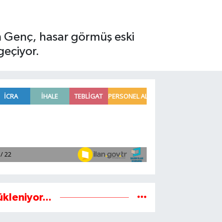
in Genç, hasar görmüş eski
geçiyor.
ükleniyor...