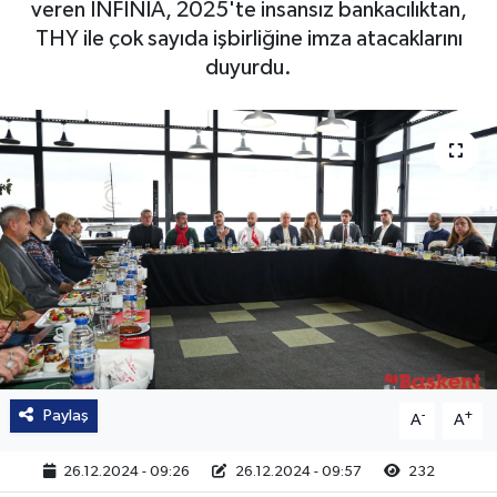
veren INFINIA, 2025'te insansız bankacılıktan,
THY ile çok sayıda işbirliğine imza atacaklarını
duyurdu.
Paylaş
-
+
A
A
26.12.2024 - 09:26
26.12.2024 - 09:57
232