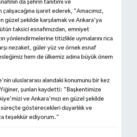
nafının da şehrin tanıtımı ve
in çalışacağına işaret ederek, "Amacımız,
en güzel şekilde karşılamak ve Ankara'ya
 Bütün taksici esnafımızdan, emniyet
ın yönlendirmelerine titizlikle uymalarını rica
arşı nezaket, güler yüz ve örnek esnaf
esleğimiz hem de ülkemiz adına büyük önem
'nin uluslararası alandaki konumunu bir kez
iğiner, şunları kaydetti: "Başkentimize
ürkiye'mizi ve Ankara'mızı en güzel şekilde
üreçte gösterecekleri duyarlılık ve
ıza teşekkür ediyorum."