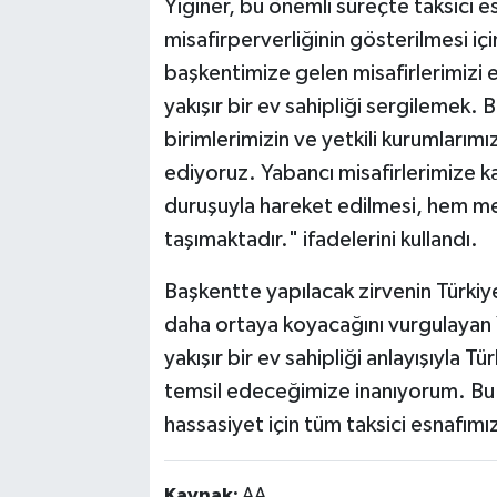
Yiğiner, bu önemli süreçte taksici es
misafirperverliğinin gösterilmesi iç
başkentimize gelen misafirlerimizi 
yakışır bir ev sahipliği sergilemek.
birimlerimizin ve yetkili kurumlarımız
ediyoruz. Yabancı misafirlerimize k
duruşuyla hareket edilmesi, hem m
taşımaktadır." ifadelerini kullandı.
Başkentte yapılacak zirvenin Türkiye
daha ortaya koyacağını vurgulayan Y
yakışır bir ev sahipliği anlayışıyla T
temsil edeceğimize inanıyorum. Bu s
hassasiyet için tüm taksici esnafım
Kaynak:
AA