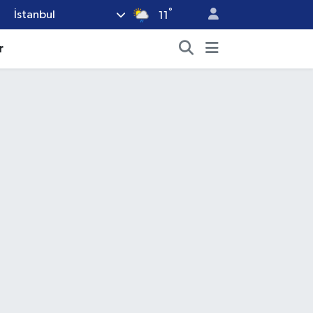
°
İstanbul
11
r