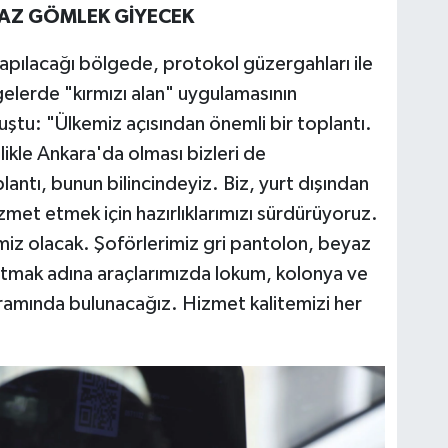
YAZ GÖMLEK GİYECEK
yapılacağı bölgede, protokol güzergahları ile
elerde "kırmızı alan" uygulamasının
uştu: "Ülkemiz açısından önemli bir toplantı.
ikle Ankara'da olması bizleri de
antı, bunun bilincindeyiz. Biz, yurt dışından
izmet etmek için hazırlıklarımızı sürdürüyoruz.
temiz olacak. Şoförlerimiz gri pantolon, beyaz
ıtmak adına araçlarımızda lokum, kolonya ve
ikramında bulunacağız. Hizmet kalitemizi her