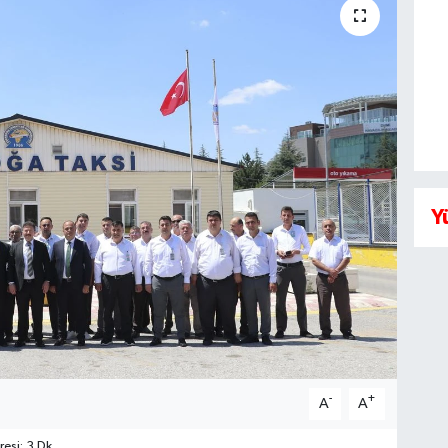
Y
-
+
A
A
esi: 3 Dk