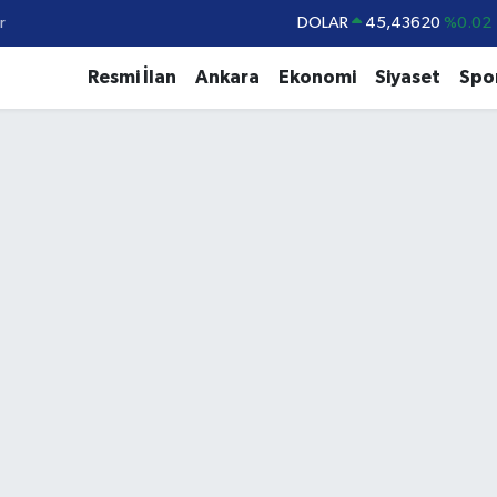
DOLAR
45,43620
%0.02
r
EURO
53,38690
%0.19
Resmi İlan
Ankara
Ekonomi
Siyaset
Spo
STERLİN
61,60380
%0.18
G.ALTIN
6862,09000
%0.19
BİST100
14.598,00
%0
BITCOIN
79.591,74
%-1.82