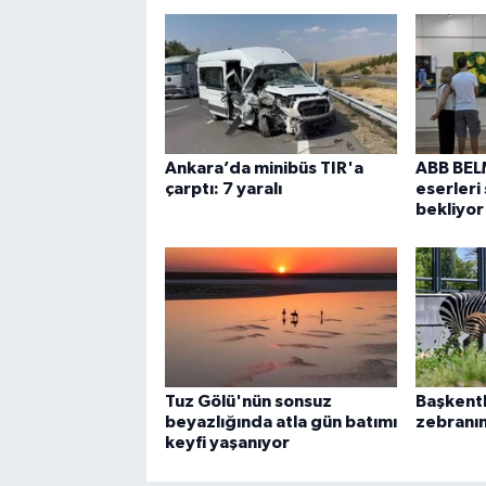
Ankara’da minibüs TIR'a
ABB BELM
çarptı: 7 yaralı
eserleri
bekliyor
Tuz Gölü'nün sonsuz
Başkentl
beyazlığında atla gün batımı
zebranın
keyfi yaşanıyor