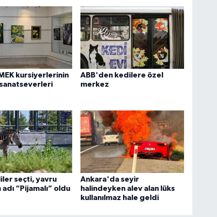
EK kursiyerlerinin
ABB'den kedilere özel
 sanatseverleri
merkez
iler seçti, yavru
Ankara'da seyir
 adı “Pijamalı” oldu
halindeyken alev alan lüks
kullanılmaz hale geldi