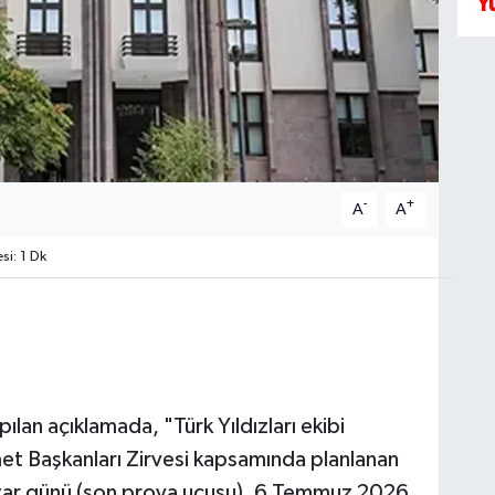
Y
-
+
A
A
i: 1 Dk
ılan açıklamada, "Türk Yıldızları ekibi
t Başkanları Zirvesi kapsamında planlanan
ar günü (son prova uçuşu), 6 Temmuz 2026