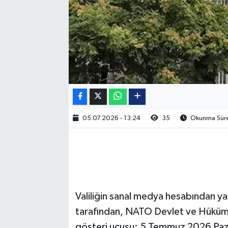
05.07.2026 - 13:24
35
Okunma Süres
Valiliğin sanal medya hesabından yap
tarafından, NATO Devlet ve Hüküme
gösteri uçuşu; 5 Temmuz 2026 Paz