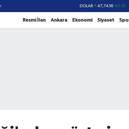
r
DOLAR
47,7436
%0.18
EURO
55,2510
%0.32
Resmi İlan
Ankara
Ekonomi
Siyaset
Spo
STERLİN
64,4811
%0.38
GRAM ALTIN
6660.55
%0
BİST100
13.779
%-14
BITCOIN
64.840,97
%-0.15