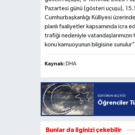
Pazartesi günü (gösteri uçuşu), 15.
Cumhurbaşkanlığı Külliyesi üzerinde
planlı faaliyetler kapsamında icra e
trafiği nedeniyle vatandaşlarımızın 
konu kamuoyunun bilgisine sunulur" 
Kaynak:
DHA
EDITÖRÜN SEÇTIĞI
Öğrenciler Tü
Bunlar da ilginizi çekebilir