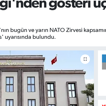
iği'nden gösteri uç
arı'nın bugün ve yarın NATO Zirvesi kapsa
es' uyarısında bulundu.