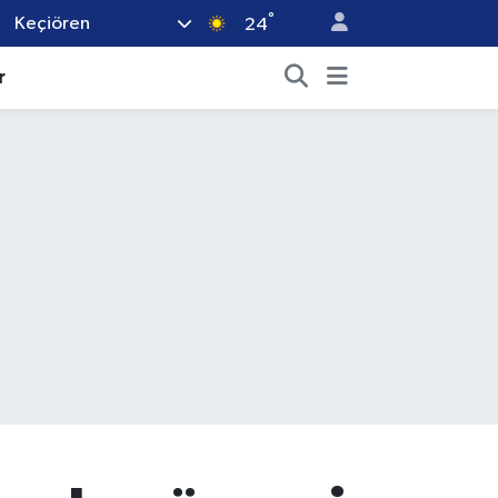
°
Keçiören
24
r