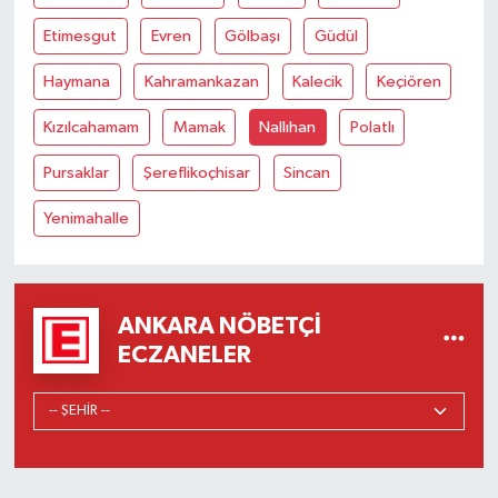
Etimesgut
Evren
Gölbaşı
Güdül
Haymana
Kahramankazan
Kalecik
Keçiören
Kızılcahamam
Mamak
Nallıhan
Polatlı
Pursaklar
Şereflikoçhisar
Sincan
Yenimahalle
ANKARA NÖBETÇI
ECZANELER