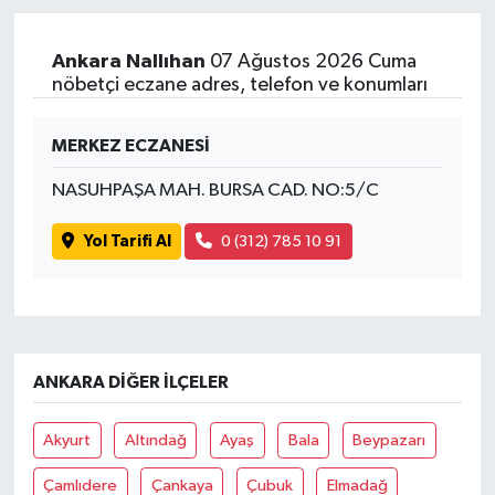
Yaşam
Ankara Nallıhan
07 Ağustos 2026 Cuma
nöbetçi eczane adres, telefon ve konumları
MERKEZ ECZANESİ
NASUHPAŞA MAH. BURSA CAD. NO:5/C
Yol Tarifi Al
0 (312) 785 10 91
ANKARA DIĞER İLÇELER
Akyurt
Altındağ
Ayaş
Bala
Beypazarı
Çamlıdere
Çankaya
Çubuk
Elmadağ