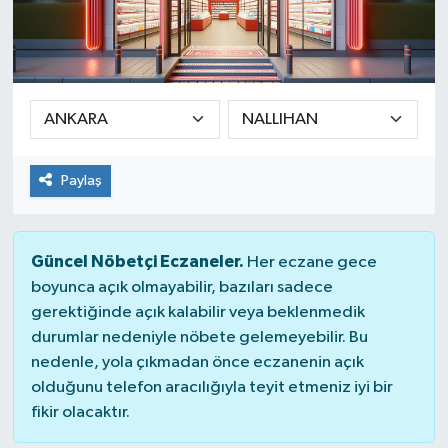
Güvenlik
Kültür-Sanat
Magazin
Paylaş
Özel Haber
Resmi İlan
Güncel Nöbetçi Eczaneler.
Her eczane gece
boyunca açık olmayabilir, bazıları sadece
Sağlık
gerektiğinde açık kalabilir veya beklenmedik
durumlar nedeniyle nöbete gelemeyebilir. Bu
Siyaset
nedenle, yola çıkmadan önce eczanenin açık
olduğunu telefon aracılığıyla teyit etmeniz iyi bir
Spor
fikir olacaktır.
Teknoloji