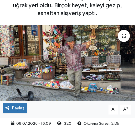
uğrak yeri oldu. Birçok heyet, kaleyi gezip,
esnaftan alışveriş yaptı.
Paylaş
-
+
A
A
09.07.2026 - 16:09
320
Okunma Süresi: 2 Dk