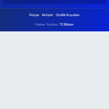
Künye
İletişim
Gizlilik Koşulları
Haber Yazılımı:
TE Bilişim
Ana Sayfa
Kategoriler
Ankara
Asayiş
Çevre
Dünya
Eğitim
Ekonomi
Genel
Gündem