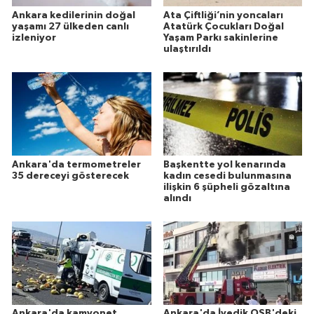
Ankara kedilerinin doğal
Ata Çiftliği’nin yoncaları
yaşamı 27 ülkeden canlı
Atatürk Çocukları Doğal
izleniyor
Yaşam Parkı sakinlerine
ulaştırıldı
Ankara'da termometreler
Başkentte yol kenarında
35 dereceyi gösterecek
kadın cesedi bulunmasına
ilişkin 6 şüpheli gözaltına
alındı
Ankara'da kamyonet,
Ankara'da İvedik OSB'deki