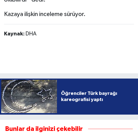
Kazaya ilişkin inceleme sürüyor.
Kaynak:
DHA
Öğrenciler Türk bayrağı
kareografisi yaptı
Bunlar da ilginizi çekebilir