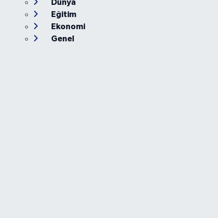
Dünya
Eğitim
Ekonomi
Genel
Gündem
Güvenlik
Kültür-Sanat
Magazin
Özel Haber
Resmi İlan
Sağlık
Siyaset
Spor
Teknoloji
Yaşam
Foto Galeri
Video
Yazarlar