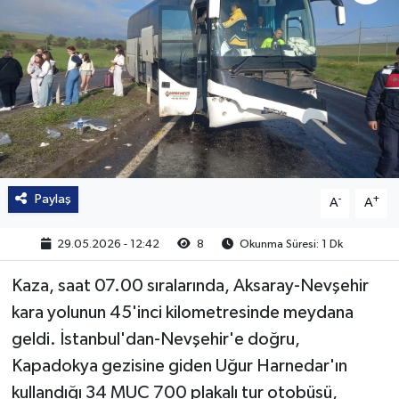
Paylaş
-
+
A
A
29.05.2026 - 12:42
8
Okunma Süresi: 1 Dk
Kaza, saat 07.00 sıralarında, Aksaray-Nevşehir
kara yolunun 45'inci kilometresinde meydana
geldi. İstanbul'dan-Nevşehir'e doğru,
Kapadokya gezisine giden Uğur Harnedar'ın
kullandığı 34 MUC 700 plakalı tur otobüsü,