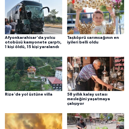
Afyonkarahisar'da yolcu
Taşköprü sarımsağının en
otobüsü kamyonete çarptı,
iyileri belli oldu
1 kişi öldü, 15 kişi yaralandı
Rize'de yol üstüne villa
58 yıllık kalay ustası
mesleğini yaşatmaya
çalışıyor