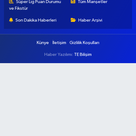
Süper Lig Puan Durumu
Tüm Manşetler
ve Fikstür
Son Dakika Haberleri
Haber Arşivi
Künye
İletişim
Gizlilik Koşulları
Haber Yazılımı:
TE Bilişim
Ana Sayfa
Kategoriler
Ankara
Asayiş
Çevre
Dünya
Eğitim