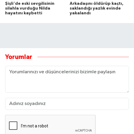
Şişli'de eski sevgilisinin
Arkadaşını öldürüp kaçtı,
silahla vurduğu Nilda
saklandığı yazlık evinde
hayatını kaybetti
yakalandı
Yorumlar