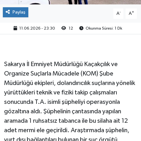
Paylaş
-
+
A
A
11.06.2026 - 23:30
12
Okunma Süresi: 1 Dk
Sakarya İl Emniyet Müdürlüğü Kaçakçılık ve
Organize Suçlarla Mücadele (KOM) Şube
Müdürlüğü ekipleri, dolandırıcılık suçlarına yönelik
yürüttükleri teknik ve fiziki takip çalışmaları
sonucunda T.A. isimli şüpheliyi operasyonla
gözaltına aldı. Şüphelinin çantasında yapılan
aramada 1 ruhsatsız tabanca ile bu silaha ait 12
adet mermi ele geçirildi. Araştırmada şüphelin,
yurt dışı bağlantıları bulunan bir suç örgütü