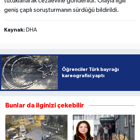
tutuklanarak cezaevine gönderildi. Olayla ilgili
geniş çaplı soruşturmanın sürdüğü bildirildi.
Kaynak:
DHA
Öğrenciler Türk bayrağı
kareografisi yaptı
Bunlar da ilginizi çekebilir