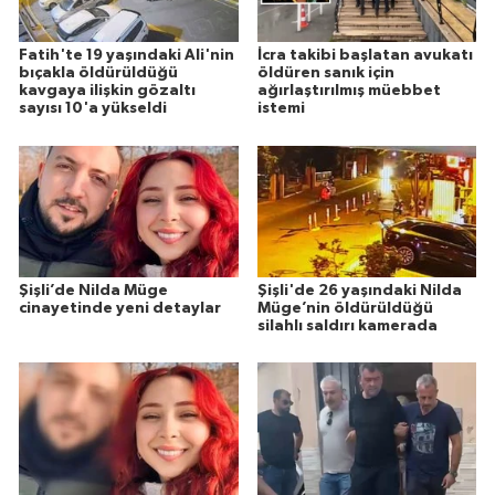
Fatih'te 19 yaşındaki Ali'nin
İcra takibi başlatan avukatı
bıçakla öldürüldüğü
öldüren sanık için
kavgaya ilişkin gözaltı
ağırlaştırılmış müebbet
sayısı 10'a yükseldi
istemi
Şişli’de Nilda Müge
Şişli'de 26 yaşındaki Nilda
cinayetinde yeni detaylar
Müge’nin öldürüldüğü
silahlı saldırı kamerada