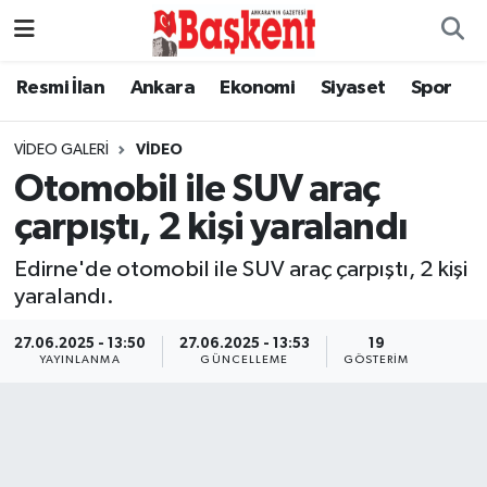
Ankara
Nöbetçi Eczaneler
Resmi İlan
Ankara
Ekonomi
Siyaset
Spor
Asayiş
Hava Durumu
VIDEO GALERI
VIDEO
Otomobil ile SUV araç
Çevre
Namaz Vakitleri
çarpıştı, 2 kişi yaralandı
Dünya
Trafik Durumu
Edirne'de otomobil ile SUV araç çarpıştı, 2 kişi
yaralandı.
Eğitim
Süper Lig Puan Durumu ve Fikstür
27.06.2025 - 13:50
27.06.2025 - 13:53
19
Ekonomi
Tüm Manşetler
YAYINLANMA
GÜNCELLEME
GÖSTERIM
Genel
Son Dakika Haberleri
Gündem
Haber Arşivi