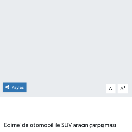
Güvenlik
Kültür-Sanat
Magazin
Özel Haber
Resmi İlan
Sağlık
Paylaş
-
+
A
A
Siyaset
Spor
Edirne'de otomobil ile SUV aracın çarpışması
Teknoloji