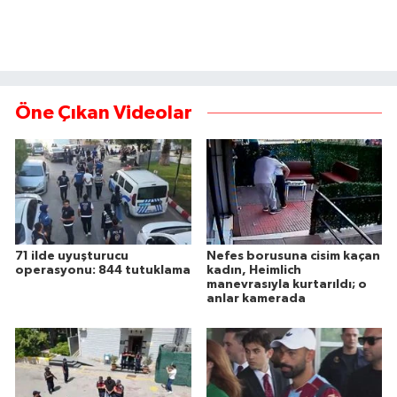
Öne Çıkan Videolar
71 ilde uyuşturucu
Nefes borusuna cisim kaçan
operasyonu: 844 tutuklama
kadın, Heimlich
manevrasıyla kurtarıldı; o
anlar kamerada