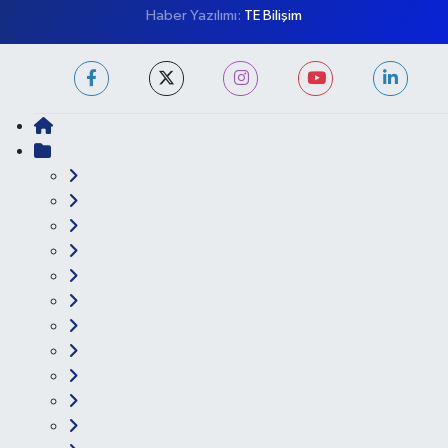
Künye
İletişim
Gizlilik Koşulları
Haber Yazılımı:
TE Bilişim
Ana Sayfa
Kategoriler
Ankara
Asayiş
Çevre
Dünya
Eğitim
Ekonomi
Genel