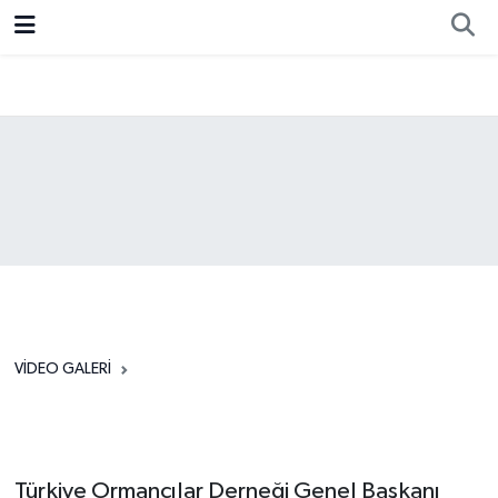
Resmi İlan
Ankara
Ekonomi
Siyaset
Spor
VIDEO GALERI
VIDEO
'Orman yangınlarına karşı
dirençli köy' projesi