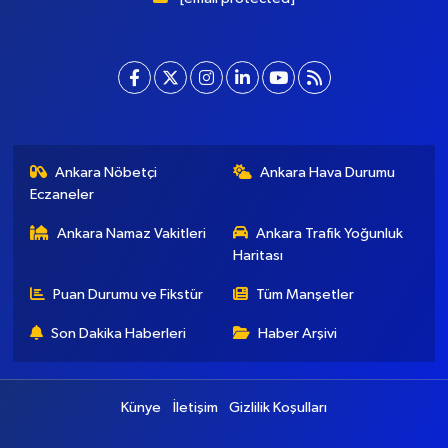
ve modernizmi bir araya getiriyor. Şatafattan kaçınıyor ve
insanlara haber okuyabilecekleri bir altyapı sunuyor.
[email protected]
Ankara Nöbetçi
Ankara Hava Durumu
Eczaneler
Ankara Namaz Vakitleri
Ankara Trafik Yoğunluk
Haritası
Puan Durumu ve Fikstür
Tüm Manşetler
Son Dakika Haberleri
Haber Arşivi