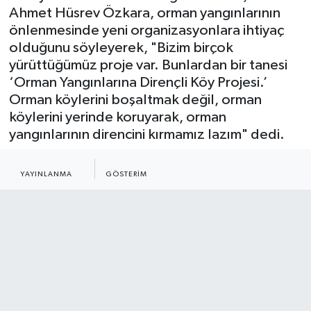
Türkiye Ormancılar Derneği Genel Başkanı
Ahmet Hüsrev Özkara, orman yangınlarının
önlenmesinde yeni organizasyonlara ihtiyaç
olduğunu söyleyerek, "Bizim birçok
yürüttüğümüz proje var. Bunlardan bir tanesi
‘Orman Yangınlarına Dirençli Köy Projesi.’
Orman köylerini boşaltmak değil, orman
köylerini yerinde koruyarak, orman
yangınlarının direncini kırmamız lazım" dedi.
01.07.2025 - 14:16
9
YAYINLANMA
GÖSTERIM