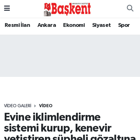
Resmi İlan
Ankara
Ekonomi
Siyaset
Spor
VIDEO GALERI
VIDEO
Evine iklimlendirme
sistemi kurup, kenevir
yetiştiren şüpheli gözaltına