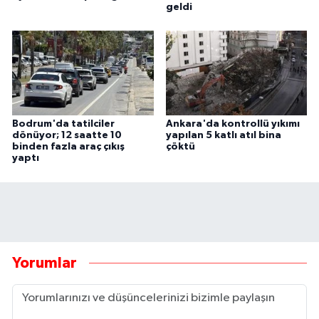
geldi
Bodrum'da tatilciler
Ankara'da kontrollü yıkımı
dönüyor; 12 saatte 10
yapılan 5 katlı atıl bina
binden fazla araç çıkış
çöktü
yaptı
Yorumlar