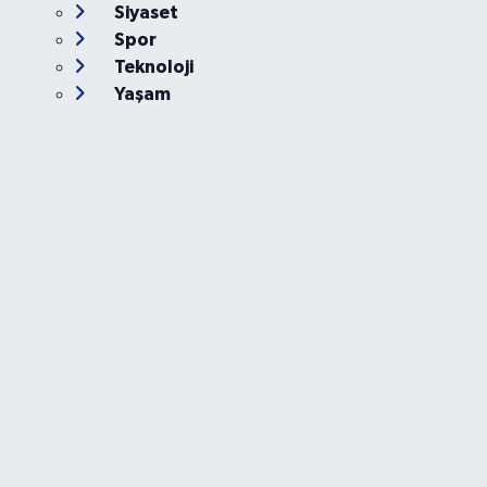
Siyaset
Spor
Teknoloji
Yaşam
Foto Galeri
Video
Yazarlar
Röportaj
Biyografi
Anketler
Künye
İletişim
Servisler
Ankara Nöbetçi Eczaneler
Ankara Hava Durumu
Ankara Namaz Vakitleri
Ankara Trafik Yoğunluk Haritası
Süper Lig Puan Durumu ve Fikstür