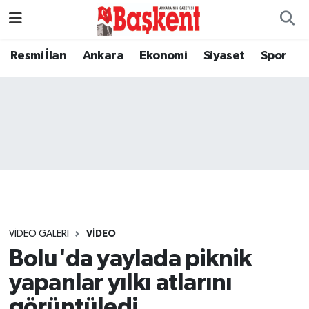
Resmi İlan
Ankara
Ekonomi
Siyaset
Spor
VIDEO GALERI
VIDEO
Bolu'da yaylada piknik
yapanlar yılkı atlarını
görüntüledi