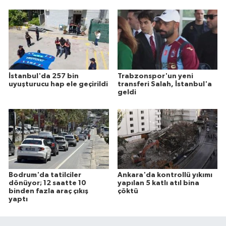
İstanbul'da 257 bin
Trabzonspor'un yeni
uyuşturucu hap ele geçirildi
transferi Salah, İstanbul'a
geldi
Bodrum'da tatilciler
Ankara'da kontrollü yıkımı
dönüyor; 12 saatte 10
yapılan 5 katlı atıl bina
binden fazla araç çıkış
çöktü
yaptı