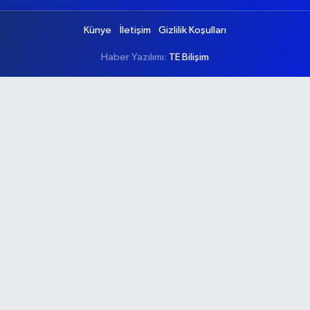
Künye
İletişim
Gizlilik Koşulları
Haber Yazılımı:
TE Bilişim
Ana Sayfa
Kategoriler
Ankara
Asayiş
Çevre
Dünya
Eğitim
Ekonomi
Genel
Gündem
Güvenlik