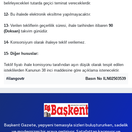
belirleyecekleri tutarda geçici teminat vereceklerdir.
12-
Bu ihalede elektronik eksiltme yapılmayacaktır.
13-
Verilen tekliflerin geçerlilik süresi, ihale tarihinden itibaren
90
(Doksan)
takvim günüdür.
14-
Konsorsiyum olarak ihaleye teklif verilemez.
15- Diğer hususlar:
Teklif fiyatı ihale komisyonu tarafından aşırı düşük olarak tespit edilen
isteklilerden Kanunun 38 inci maddesine göre açıklama istenecektir.
#ilangovtr
Basın No ILN02503539
Başkent Gazete, yepyeni temasıyla sizleri buluştururken, sadelik
ve modernizmi bir araya getiriyor. Şatafattan kaçınıyor ve