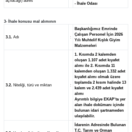
açılacağı) adres
- İhale Odası
Yaşam
3- İhale konusu mal alımının
Başkanlığımız Emrinde
Çalışan Personel İçin 2026
3.1.
Adı
:
Yılı Muhtelif Kışlık Giyim
Malzemeleri
1. Kısımda 2 kalemden
oluşan 1.107 adet kıyafet
alımı ile 2. Kısımda 11
kalemden oluşan 1.332 adet
kıyafet alımı olmak üzere
toplamda 2 kısım halinde 13
3.2.
Niteliği, türü ve miktarı
:
kalem ve 2.439 adet kıyafet
alımı
Ayrıntılı bilgiye EKAP’ta yer
alan ihale dokümanı içinde
bulunan idari şartnameden
ulaşılabilir.
İdarenin Adresinde Bulunan
T.C. Tarım ve Orman