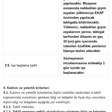
yapılacaktır. Muayene
esnasında reddedilen giyim
eşyaları yükleniciye EKAP
üzerinden yapılacak
tebligatla bildirilecektir.
Yüklenici, reddedilen giyim
eşyalarının yerine, tebligat
tarihinden itibaren en geç
10 (on) gün içerisinde
istenilen özellikte yenilerini
İdareye teslim edecektir.
Sözleşmenin
imzalanmasına müteakip 1
3.5.
İşe başlama tarihi
:
gün içinde işe
başlanacaktır.
4- Katılım ve yeterlik kriterleri:
4.1.
Katılım ve yeterlik kriterlerine ilişkin istekliler tarafından e-teklif
kapsamında sunulması gereken bilgi ve belgeler ile fiyat dışı unsurlara
ilişkin bilgi ve belgelere aşağıda yer verilmiştir:
4.1.1.
Teklif mektubu.
4.1.2. Teklif vermeye yetkili olunduğunu gösteren bilgi ve belgeler: