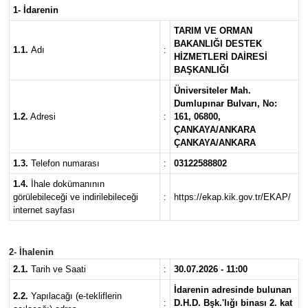
1- İdarenin
Güvenlik
TARIM VE ORMAN
BAKANLIĞI DESTEK
1.1.
Adı
:
HİZMETLERİ DAİRESİ
Kültür-Sanat
BAŞKANLIĞI
Üniversiteler Mah.
Magazin
Dumlupınar Bulvarı, No:
1.2.
Adresi
:
161, 06800,
Özel Haber
ÇANKAYA/ANKARA
ÇANKAYA/ANKARA
1.3.
Telefon numarası
:
03122588802
Resmi İlan
1.4.
İhale dokümanının
görülebileceği ve indirilebileceği
:
https://ekap.kik.gov.tr/EKAP/
Sağlık
internet sayfası
Siyaset
2- İhalenin
2.1.
Tarih ve Saati
:
30.07.2026 - 11:00
Spor
İdarenin adresinde bulunan
2.2.
Yapılacağı (e-tekliflerin
:
D.H.D. Bşk.'lığı binası 2. kat
Teknoloji