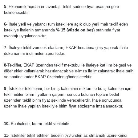
5-
Ekonomik açıdan en avantajlı teklif sadece fiyat esasına göre
belirlenecektir.
6-
İhale yerli ve yabancı tüm isteklilere açık olup yerli malı teklif eden
istekliye ihalenin tamamında
% 15 (yüzde on beş)
oranında fiyat
avantajı uygulanacaktır.
7-
İhaleye teklif verecek olanların, EKAP hesabına giriş yaparak ihale
dokümanını indirmeleri zorunludur.
8-
Teklifler, EKAP üzerinden teklif mektubu ile ihaleye katılım belgesi ve
diğer ekler kullanılarak hazırlanacak ve e-imza ile imzalanarak ihale tarih
ve saatine kadar EKAP üzerinden gönderilecektir.
9-
İstekliler tekliflerini, her bir iş kaleminin miktarı ile bu iş kalemleri için
teklif edilen birim fiyatların çarpımı sonucu bulunan toplam bedel
üzerinden teklif birim fiyat şeklinde vereceklerdir. İhale sonucunda,
üzerine ihale yapılan istekliyle birim fiyat sözleşme imzalanacaktır.
10-
Bu ihalede, kısmı teklif verilebilir.
11-
İstekliler teklif ettikleri bedelin %3’ünden az olmamak üzere kendi