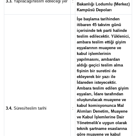
3.3.
Yapılacağı/teslim edileceği yer
:
Bakanlığı Lodumlu (Merkez)
Kampüsü Depoları
İşe başlama tarihinden
itibaren 45 takvim günü
içerisinde tek parti halinde
teslim edilecektir. Yüklenici,
ambara teslim ettiği giyim
eşyalarının muayene ve
kabul işlemlerinin
yapılmasını, ambardan
aldığı geçici teslim alma
fişinin bir suretini de
ekleyerek bir yazı ile
İdareden isteyecektir.
Ambara teslim edilen giyim
eşyaları, İdare tarafından
oluşturulacak muayene ve
kabul komisyonunca Mal
3.4.
Süresi/teslim tarihi
:
Alımları Denetim, Muayene
ve Kabul İşlemlerine Dair
Yönetmelik'e uygun olarak
teknik şartname esaslarına
göre muayene ve kabul