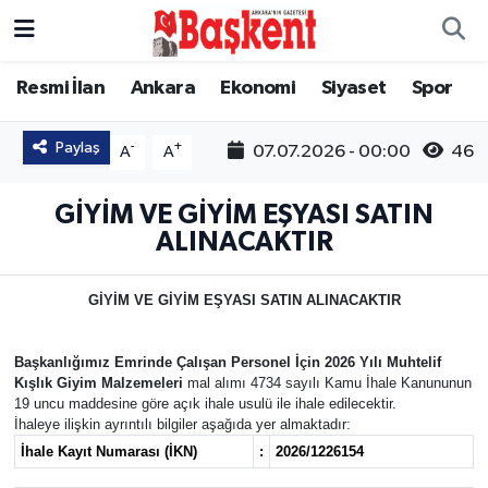
Ankara
Ankara Nöbetçi Eczaneler
Resmi İlan
Ankara
Ekonomi
Siyaset
Spor
Asayiş
Ankara Hava Durumu
Paylaş
-
+
07.07.2026 - 00:00
46
A
A
Çevre
Ankara Namaz Vakitleri
GİYİM VE GİYİM EŞYASI SATIN
ALINACAKTIR
Dünya
Ankara Trafik Yoğunluk Haritası
GİYİM VE GİYİM EŞYASI SATIN ALINACAKTIR
Eğitim
Süper Lig Puan Durumu ve Fikstür
Ekonomi
Tüm Manşetler
Başkanlığımız Emrinde Çalışan Personel İçin 2026 Yılı Muhtelif
Kışlık Giyim Malzemeleri
mal alımı 4734 sayılı Kamu İhale Kanununun
19 uncu maddesine göre açık ihale usulü ile ihale edilecektir.
Genel
Son Dakika Haberleri
İhaleye ilişkin ayrıntılı bilgiler aşağıda yer almaktadır:
İhale Kayıt Numarası (İKN)
:
2026/1226154
Gündem
Haber Arşivi