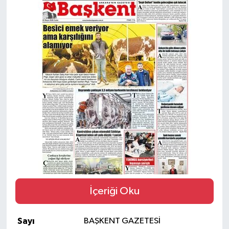
Güvenlik
Kültür-Sanat
Magazin
Özel Haber
Resmi İlan
Sağlık
Siyaset
İçeriği Oku
Spor
Sayı
BAŞKENT GAZETESİ
Teknoloji