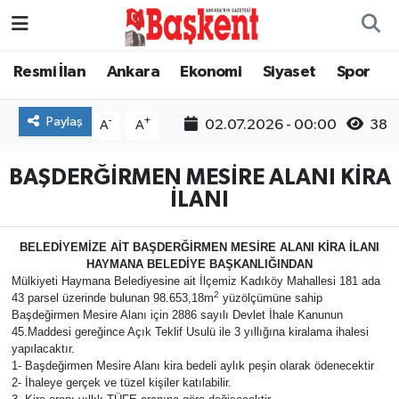
Ankara
Nöbetçi Eczaneler
Resmi İlan
Ankara
Ekonomi
Siyaset
Spor
Asayiş
Hava Durumu
Paylaş
-
+
02.07.2026 - 00:00
38
A
A
Çevre
Namaz Vakitleri
BAŞDERĞİRMEN MESİRE ALANI KİRA
İLANI
Dünya
Trafik Durumu
BELEDİYEMİZE AİT BAŞDERĞİRMEN MESİRE ALANI KİRA İLANI
Eğitim
Süper Lig Puan Durumu ve Fikstür
HAYMANA BELEDİYE BAŞKANLIĞINDAN
Mülkiyeti Haymana Belediyesine ait İlçemiz Kadıköy Mahallesi 181 ada
Ekonomi
Tüm Manşetler
2
43 parsel üzerinde bulunan 98.653,18m
yüzölçümüne sahip
Başdeğirmen Mesire Alanı için 2886 sayılı Devlet İhale Kanunun
45.Maddesi gereğince Açık Teklif Usulü ile 3 yıllığına kiralama ihalesi
Genel
Son Dakika Haberleri
yapılacaktır.
1- Başdeğirmen Mesire Alanı kira bedeli aylık peşin olarak ödenecektir
2- İhaleye gerçek ve tüzel kişiler katılabilir.
Gündem
Haber Arşivi