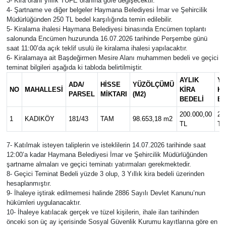
3- Kira oranı yıllık TÜFE oranına göre değişecektir.
4- Şartname ve diğer belgeler Haymana Belediyesi İmar ve Şehircilik
Güvenlik
Müdürlüğünden 250 TL bedel karşılığında temin edilebilir.
5- Kiralama ihalesi Haymana Belediyesi binasında Encümen toplantı
salonunda Encümen huzurunda 16.07.2026 tarihinde Perşembe günü
Kültür-Sanat
saat 11:00’da açık teklif usulü ile kiralama ihalesi yapılacaktır.
6- Kiralamaya ait Başdeğirmen Mesire Alanı muhammen bedeli ve geçici
teminat bilgileri aşağıda ki tabloda belirtilmiştir.
Magazin
AYLIK
YI
ADA/
HİSSE
YÜZÖLÇÜMÜ
NO
MAHALLESİ
KİRA
Kİ
PARSEL
MİKTARI
(M2)
Özel Haber
BEDELİ
BE
200.000,00
2.
1
KADIKÖY
181/43
TAM
98.653,18 m2
Resmi İlan
TL
TL
7- Katılmak isteyen taliplerin ve isteklilerin 14.07.2026 tarihinde saat
Sağlık
12:00’a kadar Haymana Belediyesi İmar ve Şehircilik Müdürlüğünden
şartname almaları ve geçici teminatı yatırmaları gerekmektedir.
Siyaset
8- Geçici Teminat Bedeli yüzde 3 olup, 3 Yıllık kira bedeli üzerinden
hesaplanmıştır.
9- İhaleye iştirak edilmemesi halinde 2886 Sayılı Devlet Kanunu’nun
Spor
hükümleri uygulanacaktır.
10- İhaleye katılacak gerçek ve tüzel kişilerin, ihale ilan tarihinden
önceki son üç ay içerisinde Sosyal Güvenlik Kurumu kayıtlarına göre en
Teknoloji