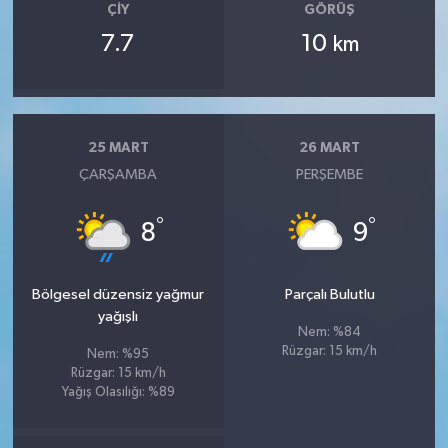
ÇIY
GÖRÜŞ
7.7
10
km
25 MART
26 MART
ÇARŞAMBA
PERŞEMBE
°
°
8
9
Bölgesel düzensiz yağmur
Parçalı Bulutlu
yağışlı
Nem: %84
Rüzgar: 15 km/h
Nem: %95
Rüzgar: 15 km/h
Yağış Olasılığı: %89