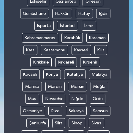
Eskişehir
Gaziantep
Giresun
Gümüşhane
Hakkâri
Hatay
Iğdır
Isparta
İstanbul
İzmir
Kahramanmaraş
Karabük
Karaman
Kars
Kastamonu
Kayseri
Kilis
Kırıkkale
Kırklareli
Kırşehir
Kocaeli
Konya
Kütahya
Malatya
Manisa
Mardin
Mersin
Muğla
Muş
Nevşehir
Niğde
Ordu
Osmaniye
Rize
Sakarya
Samsun
Şanlıurfa
Siirt
Sinop
Sivas