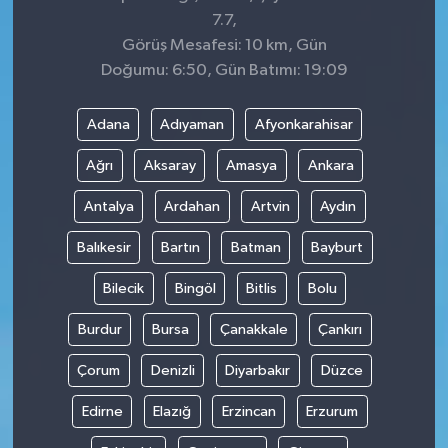
7.7,
Görüş Mesafesi: 10 km, Gün
Doğumu: 6:50, Gün Batımı: 19:09
Adana
Adıyaman
Afyonkarahisar
Ağrı
Aksaray
Amasya
Ankara
Antalya
Ardahan
Artvin
Aydın
Balıkesir
Bartın
Batman
Bayburt
Bilecik
Bingöl
Bitlis
Bolu
Burdur
Bursa
Çanakkale
Çankırı
Çorum
Denizli
Diyarbakır
Düzce
Edirne
Elazığ
Erzincan
Erzurum