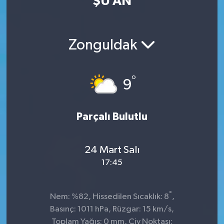
ŞU AN
Zonguldak
°
9
Parçalı Bulutlu
24 Mart Salı
17:45
°
Nem: %82, Hissedilen Sıcaklık: 8
,
Basınç: 1011 hPa, Rüzgar: 15 km/s,
Toplam Yağış: 0 mm, Çiy Noktası: