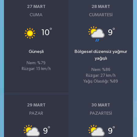
27 MART
28 MART
CUMA
CUMARTESI
°
°
10
9
Güneşli
Bölgesel düzensiz yağmur
yağışlı
Nem: %79
Rüzgar: 15 km/h
Nem: %86
Rüzgar: 27 km/h
Yağış Olasılığı: %89
29 MART
30 MART
PAZAR
PAZARTESI
°
°
9
9