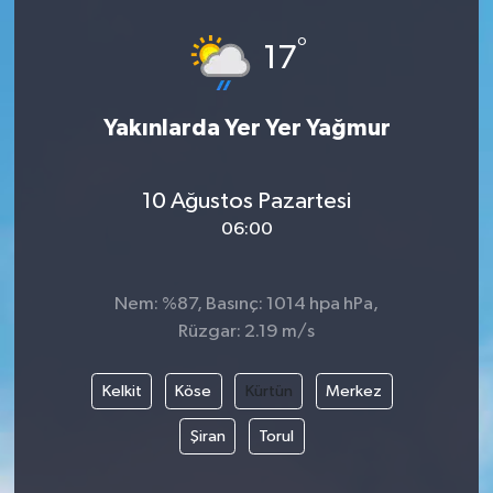
Güvenlik
°
17
Kültür-Sanat
Yakınlarda Yer Yer Yağmur
Magazin
10 Ağustos Pazartesi
Özel Haber
06:00
Resmi İlan
Nem: %87, Basınç: 1014 hpa hPa,
Sağlık
Rüzgar: 2.19 m/s
Siyaset
Kelkit
Köse
Kürtün
Merkez
Spor
Şiran
Torul
Teknoloji