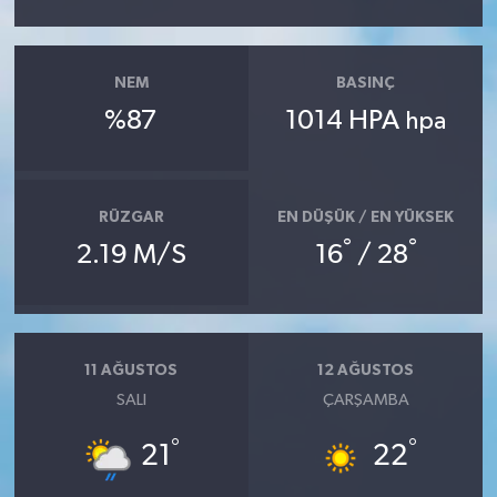
Yaşam
NEM
BASINÇ
%87
1014 HPA
hpa
RÜZGAR
EN DÜŞÜK / EN YÜKSEK
°
°
2.19 M/S
16
/ 28
11 AĞUSTOS
12 AĞUSTOS
SALI
ÇARŞAMBA
°
°
21
22