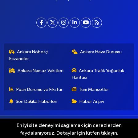
Ankara Nöbetçi
Ankara Hava Durumu
Eczaneler
Ankara Namaz Vakitleri
Ankara Trafik Yoğunluk
Haritası
Puan Durumu ve Fikstür
Tüm Manşetler
Son Dakika Haberleri
Haber Arşivi
Künye
İletişim
Gizlilik Koşulları
En iyi site deneyimi sağlamak için çerezlerden
faydalanıyoruz. Detaylar için lütfen tıklayın.