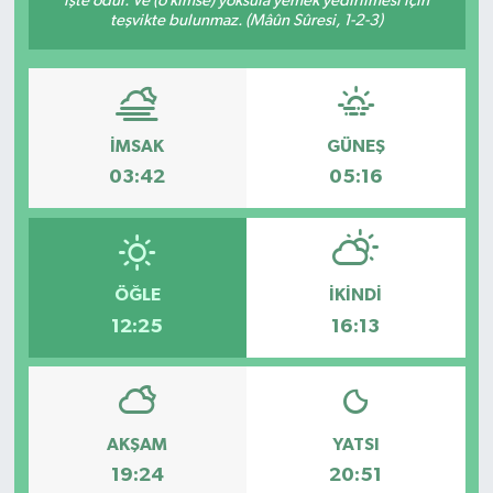
işte odur. Ve (o kimse) yoksula yemek yedirilmesi için
teşvikte bulunmaz. (Mâûn Sûresi, 1-2-3)
Güvenlik
Kültür-Sanat
İMSAK
GÜNEŞ
Magazin
03:42
05:16
Özel Haber
Resmi İlan
ÖĞLE
İKINDI
Sağlık
12:25
16:13
Siyaset
Spor
AKŞAM
YATSI
19:24
20:51
Teknoloji