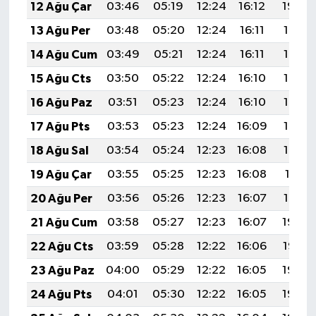
12 Ağu Çar
03:46
05:19
12:24
16:12
19:20
13 Ağu Per
03:48
05:20
12:24
16:11
19:19
14 Ağu Cum
03:49
05:21
12:24
16:11
19:18
15 Ağu Cts
03:50
05:22
12:24
16:10
19:16
16 Ağu Paz
03:51
05:23
12:24
16:10
19:15
17 Ağu Pts
03:53
05:23
12:24
16:09
19:14
18 Ağu Sal
03:54
05:24
12:23
16:08
19:12
19 Ağu Çar
03:55
05:25
12:23
16:08
19:11
20 Ağu Per
03:56
05:26
12:23
16:07
19:10
21 Ağu Cum
03:58
05:27
12:23
16:07
19:08
22 Ağu Cts
03:59
05:28
12:22
16:06
19:07
23 Ağu Paz
04:00
05:29
12:22
16:05
19:06
24 Ağu Pts
04:01
05:30
12:22
16:05
19:04