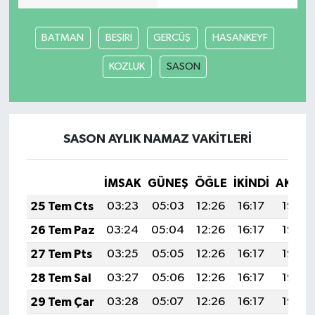
Yaşam
BATMAN
BEŞİRİ
GERCÜŞ
HASANKEYF
KOZLUK
SASON
SASON AYLIK NAMAZ VAKITLERI
İMSAK
GÜNEŞ
ÖĞLE
İKINDI
AKŞA
25 Tem Cts
03:23
05:03
12:26
16:17
19:38
26 Tem Paz
03:24
05:04
12:26
16:17
19:38
27 Tem Pts
03:25
05:05
12:26
16:17
19:37
28 Tem Sal
03:27
05:06
12:26
16:17
19:36
29 Tem Çar
03:28
05:07
12:26
16:17
19:35