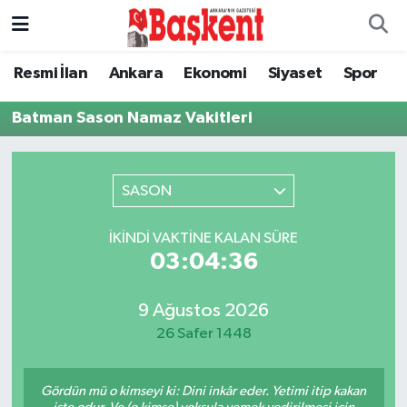
Ankara
Ankara Nöbetçi Eczaneler
Resmi İlan
Ankara
Ekonomi
Siyaset
Spor
Asayiş
Ankara Hava Durumu
Batman Sason Namaz Vakitleri
Çevre
Ankara Namaz Vakitleri
SASON
Dünya
Ankara Trafik Yoğunluk Haritası
İKINDI VAKTINE KALAN SÜRE
Eğitim
Süper Lig Puan Durumu ve Fikstür
03:04:36
Ekonomi
Tüm Manşetler
9 Ağustos 2026
26 Safer 1448
Genel
Son Dakika Haberleri
Gördün mü o kimseyi ki: Dini inkâr eder. Yetimi itip kakan
Gündem
Haber Arşivi