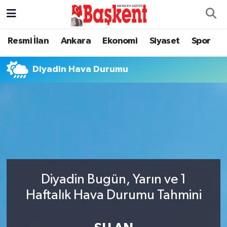
Ankara
Ankara Nöbetçi Eczaneler
Resmi İlan
Ankara
Ekonomi
Siyaset
Spor
Asayiş
Ankara Hava Durumu
Diyadin Hava Durumu
Çevre
Ankara Namaz Vakitleri
Dünya
Ankara Trafik Yoğunluk Haritası
Eğitim
Süper Lig Puan Durumu ve Fikstür
Ekonomi
Tüm Manşetler
Diyadin Bugün, Yarın ve 1
Haftalık Hava Durumu Tahmini
Genel
Son Dakika Haberleri
Gündem
Haber Arşivi