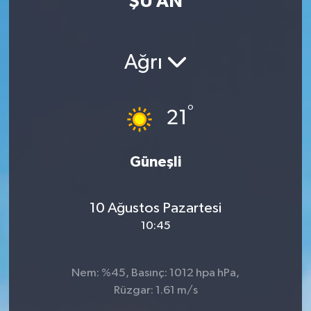
ŞU AN
Güvenlik
Ağrı
Kültür-Sanat
Magazin
°
21
Özel Haber
Güneşli
Resmi İlan
Sağlık
10 Ağustos Pazartesi
10:45
Siyaset
Spor
Nem: %45, Basınç: 1012 hpa hPa,
Rüzgar: 1.61 m/s
Teknoloji