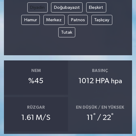
Diyadin
Doğubayazıt
Eleşkirt
Yaşam
Hamur
Merkez
Patnos
Taşlıçay
Tutak
NEM
BASINÇ
%45
1012 HPA
hpa
RÜZGAR
EN DÜŞÜK / EN YÜKSEK
°
°
1.61 M/S
11
/ 22