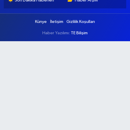
Son Dakika Haberleri
Haber Arşivi
Künye
İletişim
Gizlilik Koşulları
Haber Yazılımı:
TE Bilişim
Ana Sayfa
Kategoriler
Ankara
Asayiş
Çevre
Dünya
Eğitim
Ekonomi
Genel