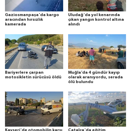
Gaziosmanpaşa'da kargo
Uludağ'da yol kenarında
aracından hırsızlık
çıkan yangın kontrol altına
kamerada
alındı
Bariyerlere çarpan
Muğla’da 4 gündür kayıp
motosikletin sürücüsü öldü
olarak aranıyordu, serada
ölü bulundu
Kayseri'de otomobilin karşı
Çatalca'da eğitim