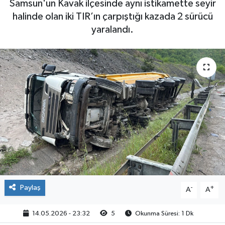
Samsun'un Kavak ilçesinde aynı istikamette seyir
halinde olan iki TIR’ın çarpıştığı kazada 2 sürücü
yaralandı.
Paylaş
-
+
A
A
14.05.2026 - 23:32
5
Okunma Süresi: 1 Dk